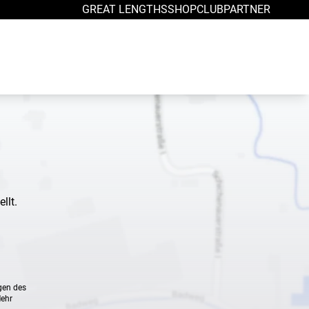
GREAT LENGTHS
SHOP
CLUB
PARTNER
llt.
gen des
Mehr