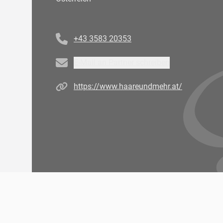
Telefonnummer
+43 3583 20353
Email
E-Mail an Partner schreiben
Homepage
https://www.haareundmehr.at/