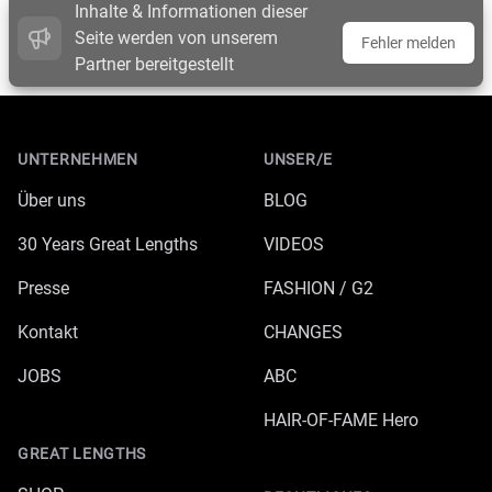
Inhalte & Informationen dieser
Seite werden von unserem
Fehler melden
Partner bereitgestellt
Footer
UNTERNEHMEN
UNSER/E
Über uns
BLOG
30 Years Great Lengths
VIDEOS
Presse
FASHION / G2
Kontakt
CHANGES
JOBS
ABC
HAIR-OF-FAME Hero
GREAT LENGTHS