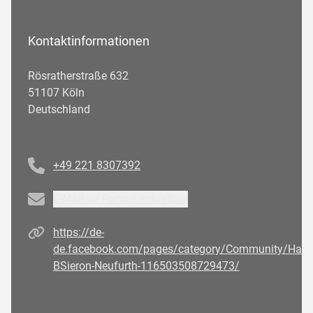
Kontaktinformationen
Rösratherstraße 632
51107 Köln
Deutschland
Telefonnummer
+49 221 8307392
Email
E-Mail an Partner schreiben
Homepage
https://de-
de.facebook.com/pages/category/Community/Hairl
BSieron-Neufurth-116503508729473/