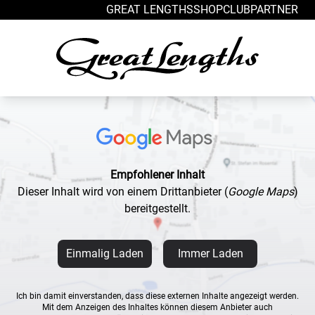
Zum Inhalt springen
GREAT LENGTHS
SHOP
CLUB
PARTNER
Empfohlener Inhalt
Dieser Inhalt wird von einem Drittanbieter
(
Google Maps
)
bereitgestellt.
Einmalig Laden
Immer Laden
Ich bin damit einverstanden, dass diese externen Inhalte angezeigt werden.
Mit dem Anzeigen des Inhaltes können diesem Anbieter auch