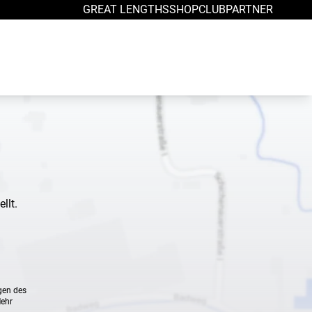
GREAT LENGTHS
SHOP
CLUB
PARTNER
llt.
gen des
Mehr