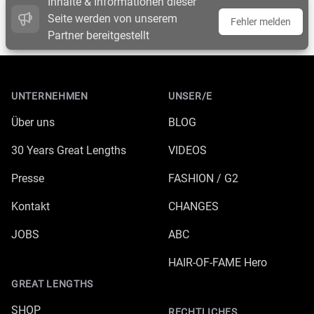
Inhalte & Informationen dieser
Seite werden von unserem
Fehler melden
Partner bereitgestellt
Footer
UNTERNEHMEN
UNSER/E
Über uns
BLOG
30 Years Great Lengths
VIDEOS
Presse
FASHION / G2
Kontakt
CHANGES
JOBS
ABC
HAIR-OF-FAME Hero
GREAT LENGTHS
SHOP
RECHTLICHES