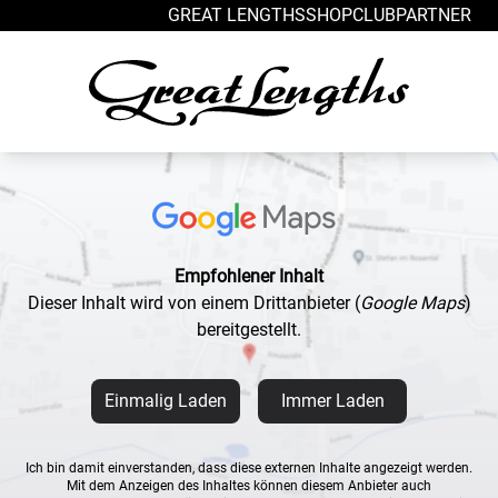
Zum Inhalt springen
GREAT LENGTHS
SHOP
CLUB
PARTNER
Empfohlener Inhalt
Dieser Inhalt wird von einem Drittanbieter
(
Google Maps
)
bereitgestellt.
Einmalig Laden
Immer Laden
Ich bin damit einverstanden, dass diese externen Inhalte angezeigt werden.
Mit dem Anzeigen des Inhaltes können diesem Anbieter auch