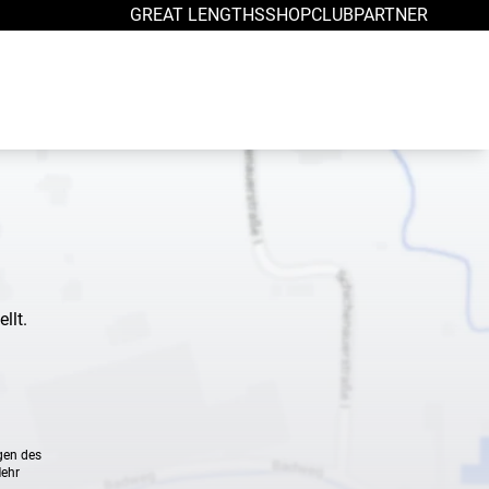
GREAT LENGTHS
SHOP
CLUB
PARTNER
llt.
gen des
Mehr