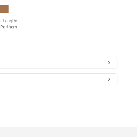
t Lengths
n Partnern