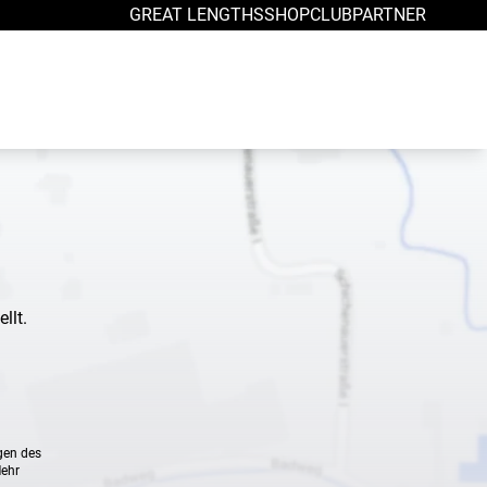
GREAT LENGTHS
SHOP
CLUB
PARTNER
llt.
gen des
Mehr