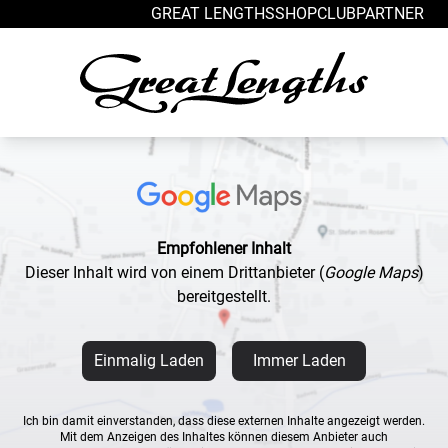
Zum Inhalt springen
GREAT LENGTHS
SHOP
CLUB
PARTNER
Empfohlener Inhalt
Dieser Inhalt wird von einem Drittanbieter
(
Google Maps
)
bereitgestellt.
Einmalig Laden
Immer Laden
Ich bin damit einverstanden, dass diese externen Inhalte angezeigt werden.
Mit dem Anzeigen des Inhaltes können diesem Anbieter auch