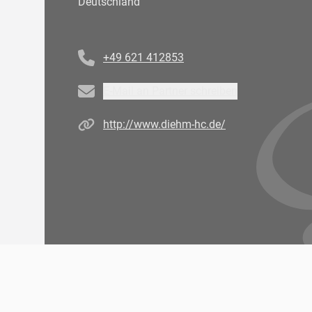
Deutschland
Telefonnummer
+49 621 412853
Email
E-Mail an Partner schreiben
Homepage
http://www.diehm-hc.de/