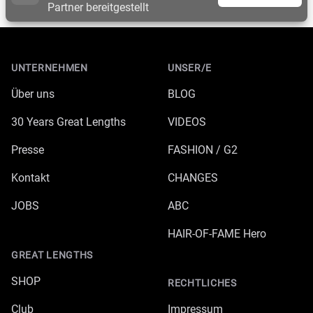
Partner bereitgestellt
Footer
UNTERNEHMEN
UNSER/E
Über uns
BLOG
30 Years Great Lengths
VIDEOS
Presse
FASHION / G2
Kontakt
CHANGES
JOBS
ABC
HAIR-OF-FAME Hero
GREAT LENGTHS
SHOP
RECHTLICHES
Club
Impressum