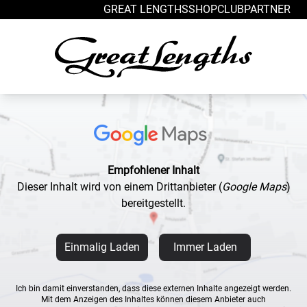
Zum Inhalt springen
GREAT LENGTHS
SHOP
CLUB
PARTNER
Empfohlener Inhalt
Dieser Inhalt wird von einem Drittanbieter
(
Google Maps
)
bereitgestellt.
Einmalig Laden
Immer Laden
Ich bin damit einverstanden, dass diese externen Inhalte angezeigt werden.
Mit dem Anzeigen des Inhaltes können diesem Anbieter auch