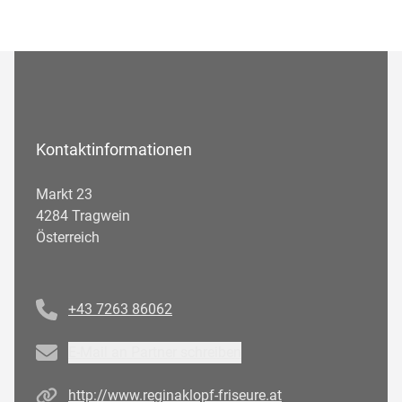
Kontaktinformationen
Markt 23
4284 Tragwein
Österreich
Telefonnummer
+43 7263 86062
Email
E-Mail an Partner schreiben
Homepage
http://www.reginaklopf-friseure.at