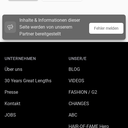
Inhalte & Informationen dieser
Seite werden von unserem
Fehler melden
Partner bereitgestellt
Footer
UNTERNEHMEN
UNSER/E
Über uns
BLOG
30 Years Great Lengths
VIDEOS
Presse
FASHION / G2
Kontakt
CHANGES
JOBS
ABC
HAIR-OF-FAME Hero