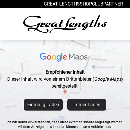
Zum Inhalt springen
GREAT LENGTHS
SHOP
CLUB
PARTNER
Empfohlener Inhalt
Dieser Inhalt wird von einem Drittanbieter
(
Google Maps
)
bereitgestellt.
Einmalig Laden
Immer Laden
Ich bin damit einverstanden, dass diese externen Inhalte angezeigt werden.
Mit dem Anzeigen des Inhaltes können diesem Anbieter auch