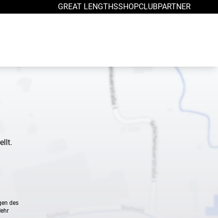
GREAT LENGTHS
SHOP
CLUB
PARTNER
llt.
gen des
Mehr