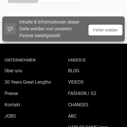
Inhalte & Informationen dieser
Seite werden von unserem
Fehler melden
Partner bereitgestellt
Footer
UNTERNEHMEN
UNSER/E
Über uns
BLOG
30 Years Great Lengths
VIDEOS
Presse
FASHION / G2
Kontakt
CHANGES
JOBS
ABC