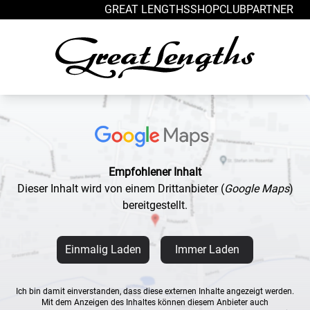
Zum Inhalt springen
GREAT LENGTHS
SHOP
CLUB
PARTNER
Empfohlener Inhalt
Dieser Inhalt wird von einem Drittanbieter
(
Google Maps
)
bereitgestellt.
Einmalig Laden
Immer Laden
Ich bin damit einverstanden, dass diese externen Inhalte angezeigt werden.
Mit dem Anzeigen des Inhaltes können diesem Anbieter auch