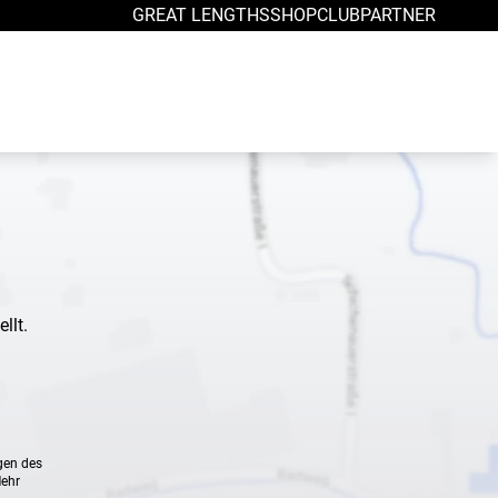
GREAT LENGTHS
SHOP
CLUB
PARTNER
llt.
gen des
Mehr