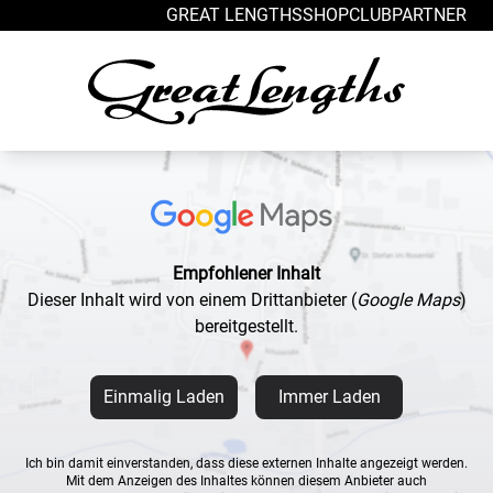
Zum Inhalt springen
GREAT LENGTHS
SHOP
CLUB
PARTNER
Empfohlener Inhalt
Dieser Inhalt wird von einem Drittanbieter
(
Google Maps
)
bereitgestellt.
Einmalig Laden
Immer Laden
Ich bin damit einverstanden, dass diese externen Inhalte angezeigt werden.
Mit dem Anzeigen des Inhaltes können diesem Anbieter auch