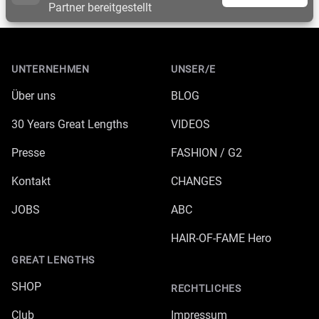
Partner bereitgestellt
Footer
UNTERNEHMEN
UNSER/E
Über uns
BLOG
30 Years Great Lengths
VIDEOS
Presse
FASHION / G2
Kontakt
CHANGES
JOBS
ABC
HAIR-OF-FAME Hero
GREAT LENGTHS
SHOP
RECHTLICHES
Club
Impressum