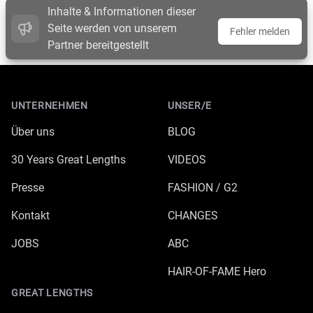
Inhalte & Informationen dieser
Seite werden von unserem
Fehler melden
Partner bereitgestellt
Footer
UNTERNEHMEN
UNSER/E
Über uns
BLOG
30 Years Great Lengths
VIDEOS
Presse
FASHION / G2
Kontakt
CHANGES
JOBS
ABC
HAIR-OF-FAME Hero
GREAT LENGTHS