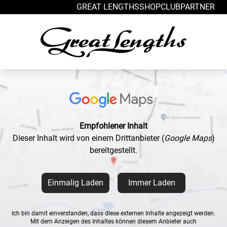
Zum Inhalt springen
GREAT LENGTHS
SHOP
CLUB
PARTNER
Empfohlener Inhalt
Dieser Inhalt wird von einem Drittanbieter
(
Google Maps
)
bereitgestellt.
Einmalig Laden
Immer Laden
Ich bin damit einverstanden, dass diese externen Inhalte angezeigt werden.
Mit dem Anzeigen des Inhaltes können diesem Anbieter auch