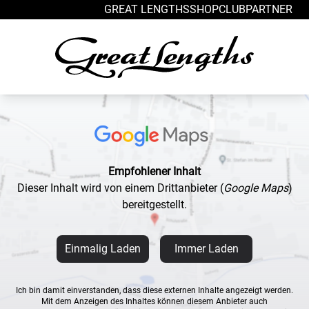
Zum Inhalt springen
GREAT LENGTHS
SHOP
CLUB
PARTNER
Empfohlener Inhalt
Dieser Inhalt wird von einem Drittanbieter
(
Google Maps
)
bereitgestellt.
Einmalig Laden
Immer Laden
Ich bin damit einverstanden, dass diese externen Inhalte angezeigt werden.
Mit dem Anzeigen des Inhaltes können diesem Anbieter auch