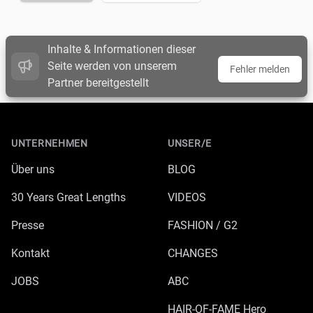
Inhalte & Informationen dieser
Seite werden von unserem
Fehler melden
Partner bereitgestellt
Footer
UNTERNEHMEN
UNSER/E
Über uns
BLOG
30 Years Great Lengths
VIDEOS
Presse
FASHION / G2
Kontakt
CHANGES
JOBS
ABC
HAIR-OF-FAME Hero