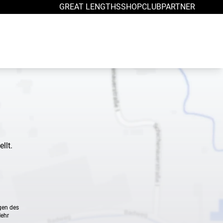
GREAT LENGTHS
SHOP
CLUB
PARTNER
llt.
gen des
Mehr