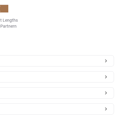
t Lengths
n Partnern