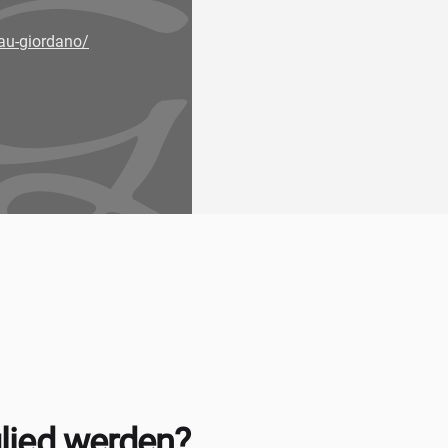
au-giordano/
lied werden?