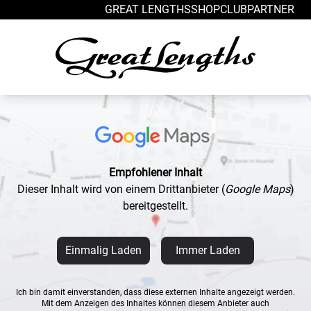
Zum Inhalt springen
GREAT LENGTHS
SHOP
CLUB
PARTNER
Empfohlener Inhalt
Dieser Inhalt wird von einem Drittanbieter
(
Google Maps
)
bereitgestellt.
Einmalig Laden
Immer Laden
Ich bin damit einverstanden, dass diese externen Inhalte angezeigt werden.
Mit dem Anzeigen des Inhaltes können diesem Anbieter auch