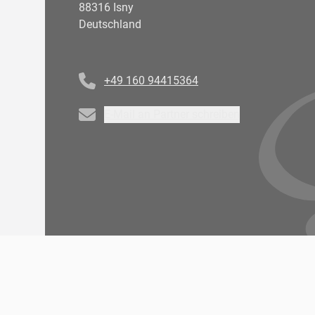
88316 Isny
Deutschland
Telefonnummer
+49 160 94415364
Email
E-Mail an Partner schreiben