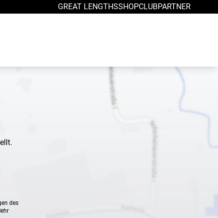
GREAT LENGTHS
SHOP
CLUB
PARTNER
llt.
gen des
Mehr