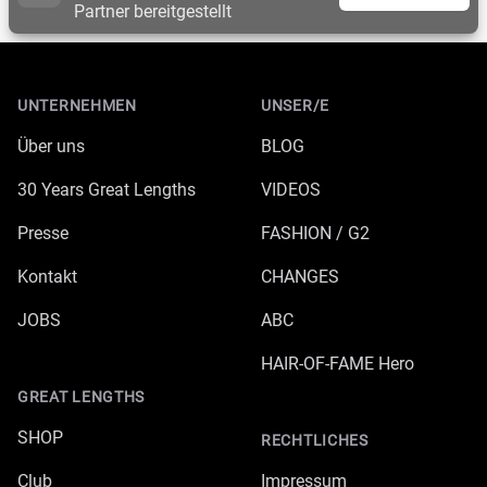
Partner bereitgestellt
Footer
UNTERNEHMEN
UNSER/E
Über uns
BLOG
30 Years Great Lengths
VIDEOS
Presse
FASHION / G2
Kontakt
CHANGES
JOBS
ABC
HAIR-OF-FAME Hero
GREAT LENGTHS
SHOP
RECHTLICHES
Club
Impressum