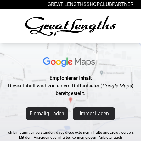
Zum Inhalt springen
GREAT LENGTHS
SHOP
CLUB
PARTNER
Empfohlener Inhalt
Dieser Inhalt wird von einem Drittanbieter
(
Google Maps
)
bereitgestellt.
Einmalig Laden
Immer Laden
Ich bin damit einverstanden, dass diese externen Inhalte angezeigt werden.
Mit dem Anzeigen des Inhaltes können diesem Anbieter auch