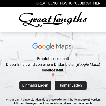
Zum Inhalt springen
GREAT LENGTHS
SHOP
CLUB
PARTNER
Empfohlener Inhalt
Dieser Inhalt wird von einem Drittanbieter
(
Google Maps
)
bereitgestellt.
Einmalig Laden
Immer Laden
Ich bin damit einverstanden, dass diese externen Inhalte angezeigt werden.
Mit dem Anzeigen des Inhaltes können diesem Anbieter auch