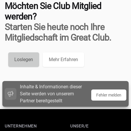
Möchten Sie Club Mitglied
werden?
Starten Sie heute noch Ihre
Mitgliedschaft im Great Club.
Loslegen
Mehr Erfahren
Inhalte & Informationen dieser
Seite werden von unserem
Fehler melden
Partner bereitgestellt
Footer
UNTERNEHMEN
UNSER/E