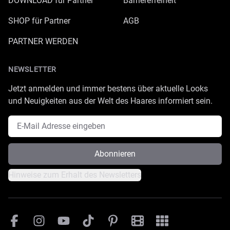
DOWNLOAD für Partner
Barrierefreiheit
SHOP für Partner
AGB
PARTNER WERDEN
NEWSLETTER
Jetzt anmelden und immer bestens über aktuelle Looks
und Neuigkeiten aus der Welt des Haares informiert sein.
E-Mail Adresse
Abonnieren
Hinweise zum Erhalt des Newsletters
Facebook
Instagram
YouTube
TikTok
Pinterest
Great Lengths Filmesamm
Great Lengths - #Sim