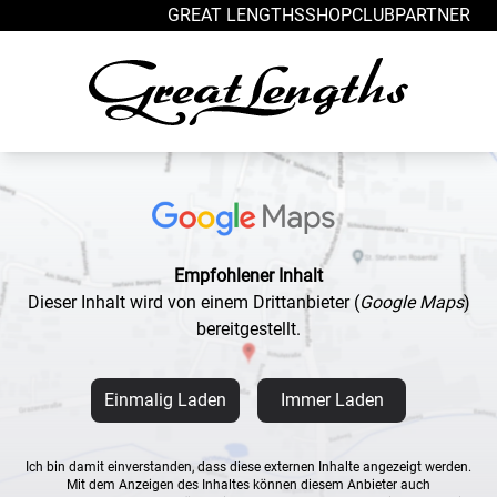
Zum Inhalt springen
GREAT LENGTHS
SHOP
CLUB
PARTNER
Empfohlener Inhalt
Dieser Inhalt wird von einem Drittanbieter
(
Google Maps
)
bereitgestellt.
Einmalig Laden
Immer Laden
Ich bin damit einverstanden, dass diese externen Inhalte angezeigt werden.
Mit dem Anzeigen des Inhaltes können diesem Anbieter auch