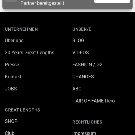
Partner bereitgestellt
Footer
UNTERNEHMEN
UNSER/E
Über uns
BLOG
30 Years Great Lengths
VIDEOS
Presse
FASHION / G2
Kontakt
CHANGES
JOBS
ABC
HAIR-OF-FAME Hero
GREAT LENGTHS
SHOP
RECHTLICHES
Club
Impressum