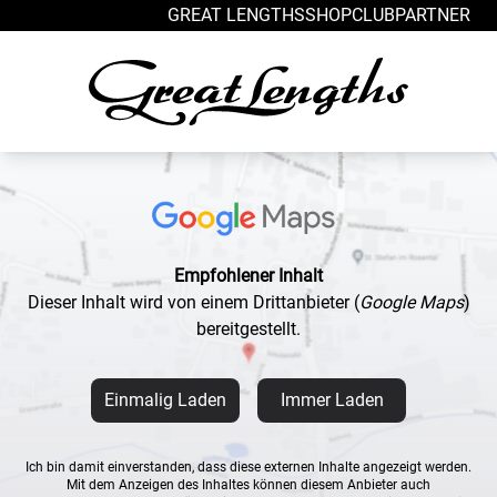
Zum Inhalt springen
GREAT LENGTHS
SHOP
CLUB
PARTNER
Empfohlener Inhalt
Dieser Inhalt wird von einem Drittanbieter
(
Google Maps
)
bereitgestellt.
Einmalig Laden
Immer Laden
Ich bin damit einverstanden, dass diese externen Inhalte angezeigt werden.
Mit dem Anzeigen des Inhaltes können diesem Anbieter auch