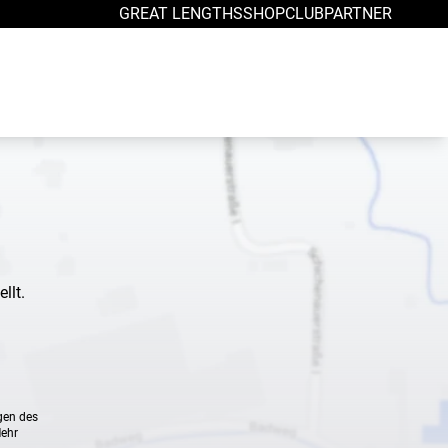
GREAT LENGTHS
SHOP
CLUB
PARTNER
llt.
gen des
Mehr