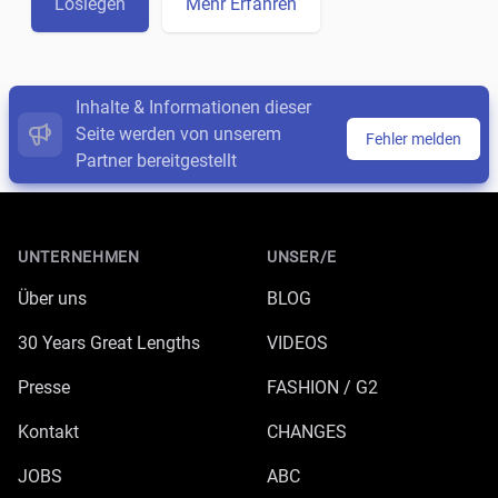
Loslegen
Mehr Erfahren
Inhalte & Informationen dieser
Seite werden von unserem
Fehler melden
Partner bereitgestellt
Footer
UNTERNEHMEN
UNSER/E
Über uns
BLOG
30 Years Great Lengths
VIDEOS
Presse
FASHION / G2
Kontakt
CHANGES
JOBS
ABC