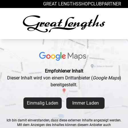
Zum Inhalt springen
GREAT LENGTHS
SHOP
CLUB
PARTNER
Empfohlener Inhalt
Dieser Inhalt wird von einem Drittanbieter
(
Google Maps
)
bereitgestellt.
Einmalig Laden
Immer Laden
Ich bin damit einverstanden, dass diese externen Inhalte angezeigt werden.
Mit dem Anzeigen des Inhaltes können diesem Anbieter auch