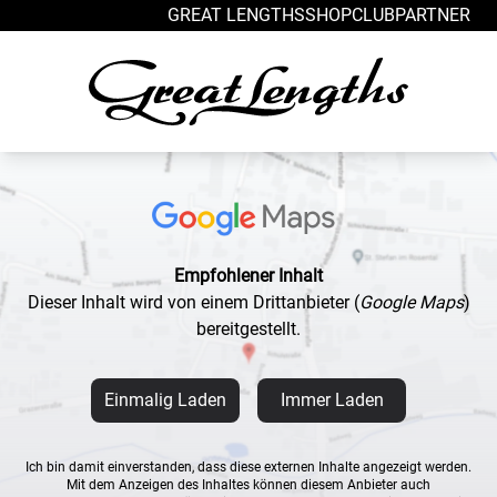
Zum Inhalt springen
GREAT LENGTHS
SHOP
CLUB
PARTNER
Empfohlener Inhalt
Dieser Inhalt wird von einem Drittanbieter
(
Google Maps
)
bereitgestellt.
Einmalig Laden
Immer Laden
Ich bin damit einverstanden, dass diese externen Inhalte angezeigt werden.
Mit dem Anzeigen des Inhaltes können diesem Anbieter auch