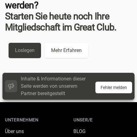
werden?
Starten Sie heute noch Ihre
Mitgliedschaft im Great Club.
Loslegen
Mehr Erfahren
Inhalte & Informationen dieser
Seite werden von unserem
Fehler melden
Partner bereitgestellt
Footer
UNTERNEHMEN
UNSER/E
Über uns
BLOG