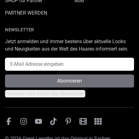
SHOP für Partner
AGB
PARTNER WERDEN
NEWSLETTER
Jetzt anmelden und immer bestens über aktuelle Looks
und Neuigkeiten aus der Welt des Haares informiert sein.
E-Mail Adresse
Abonnieren
Hinweise zum Erhalt des Newsletters
Facebook
Instagram
YouTube
TikTok
Pinterest
Great Lengths Filmesamm
Great Lengths - #Sim
© 2026 Great Lengths ist das Original in Sachen