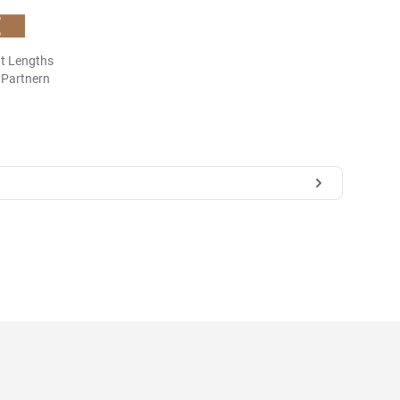
t Lengths
n Partnern