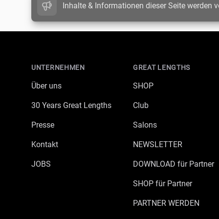
Inhalte & Informationen dieser Seite werden v
Footer
UNTERNEHMEN
GREAT LENGTHS
Über uns
SHOP
30 Years Great Lengths
Club
Presse
Salons
Kontakt
NEWSLETTER
JOBS
DOWNLOAD für Partner
SHOP für Partner
PARTNER WERDEN