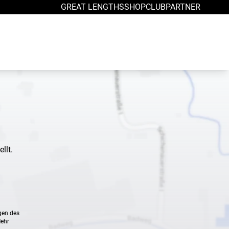
GREAT LENGTHS
SHOP
CLUB
PARTNER
llt.
gen des
Mehr