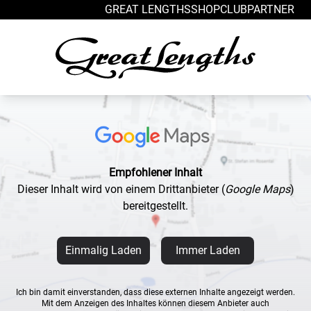
Zum Inhalt springen
GREAT LENGTHS
SHOP
CLUB
PARTNER
Empfohlener Inhalt
Dieser Inhalt wird von einem Drittanbieter
(
Google Maps
)
bereitgestellt.
Einmalig Laden
Immer Laden
Ich bin damit einverstanden, dass diese externen Inhalte angezeigt werden.
Mit dem Anzeigen des Inhaltes können diesem Anbieter auch