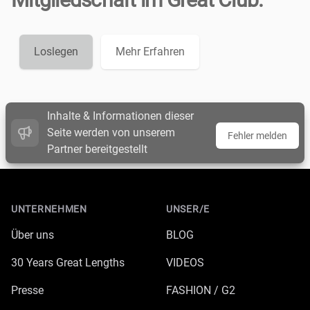
Loslegen
Mehr Erfahren
Inhalte & Informationen dieser
Seite werden von unserem
Fehler melden
Partner bereitgestellt
Footer
UNTERNEHMEN
UNSER/E
Über uns
BLOG
30 Years Great Lengths
VIDEOS
Presse
FASHION / G2