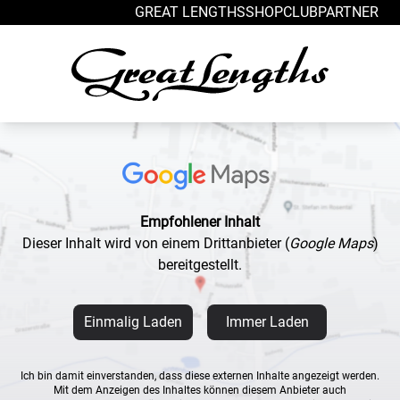
Zum Inhalt springen
GREAT LENGTHS
SHOP
CLUB
PARTNER
Empfohlener Inhalt
Dieser Inhalt wird von einem Drittanbieter
(
Google Maps
)
bereitgestellt.
Einmalig Laden
Immer Laden
Ich bin damit einverstanden, dass diese externen Inhalte angezeigt werden.
Mit dem Anzeigen des Inhaltes können diesem Anbieter auch