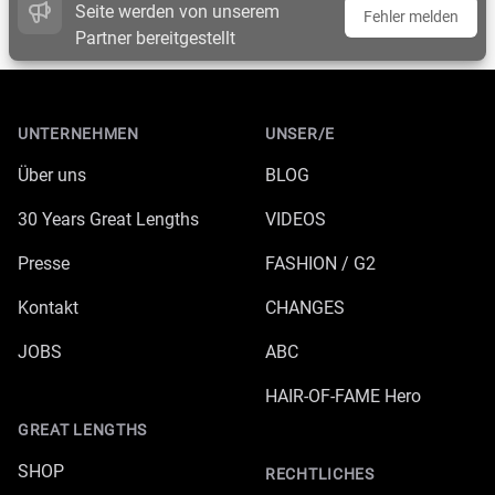
Seite werden von unserem
Fehler melden
Partner bereitgestellt
Footer
UNTERNEHMEN
UNSER/E
Über uns
BLOG
30 Years Great Lengths
VIDEOS
Presse
FASHION / G2
Kontakt
CHANGES
JOBS
ABC
HAIR-OF-FAME Hero
GREAT LENGTHS
SHOP
RECHTLICHES