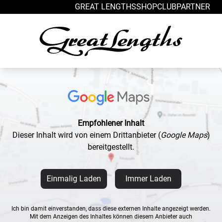
Zum Inhalt springen
GREAT LENGTHS
SHOP
CLUB
PARTNER
Empfohlener Inhalt
Dieser Inhalt wird von einem Drittanbieter
(
Google Maps
)
bereitgestellt.
Einmalig Laden
Immer Laden
Ich bin damit einverstanden, dass diese externen Inhalte angezeigt werden.
Mit dem Anzeigen des Inhaltes können diesem Anbieter auch