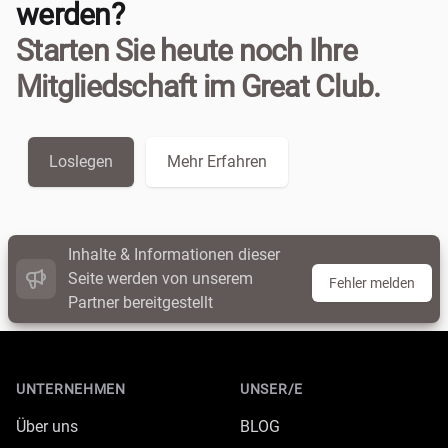
werden?
Starten Sie heute noch Ihre
Mitgliedschaft im Great Club.
Loslegen
Mehr Erfahren
Inhalte & Informationen dieser
Seite werden von unserem
Fehler melden
Partner bereitgestellt
Footer
UNTERNEHMEN
UNSER/E
Über uns
BLOG