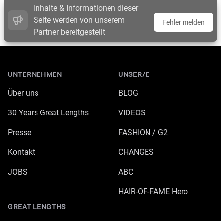
Inhalte & Informationen dieser
Seite werden von unserem
Fehler melden
Partner bereitgestellt
Footer
UNTERNEHMEN
UNSER/E
Über uns
BLOG
30 Years Great Lengths
VIDEOS
Presse
FASHION / G2
Kontakt
CHANGES
JOBS
ABC
HAIR-OF-FAME Hero
GREAT LENGTHS