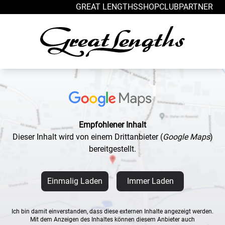
Zum Inhalt springen
GREAT LENGTHS
SHOP
CLUB
PARTNER
Empfohlener Inhalt
Dieser Inhalt wird von einem Drittanbieter
(
Google Maps
)
bereitgestellt.
Einmalig Laden
Immer Laden
Ich bin damit einverstanden, dass diese externen Inhalte angezeigt werden.
Mit dem Anzeigen des Inhaltes können diesem Anbieter auch