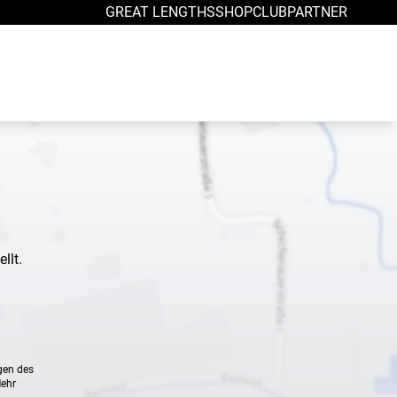
GREAT LENGTHS
SHOP
CLUB
PARTNER
llt.
gen des
Mehr