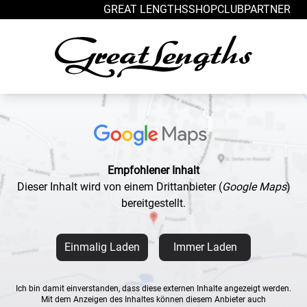
Zum Inhalt springen
GREAT LENGTHS
SHOP
CLUB
PARTNER
Empfohlener Inhalt
Dieser Inhalt wird von einem Drittanbieter
(
Google Maps
)
bereitgestellt.
Einmalig Laden
Immer Laden
Ich bin damit einverstanden, dass diese externen Inhalte angezeigt werden.
Mit dem Anzeigen des Inhaltes können diesem Anbieter auch