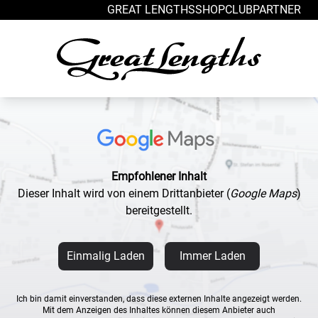
Zum Inhalt springen
GREAT LENGTHS
SHOP
CLUB
PARTNER
Empfohlener Inhalt
Dieser Inhalt wird von einem Drittanbieter
(
Google Maps
)
bereitgestellt.
Einmalig Laden
Immer Laden
Ich bin damit einverstanden, dass diese externen Inhalte angezeigt werden.
Mit dem Anzeigen des Inhaltes können diesem Anbieter auch