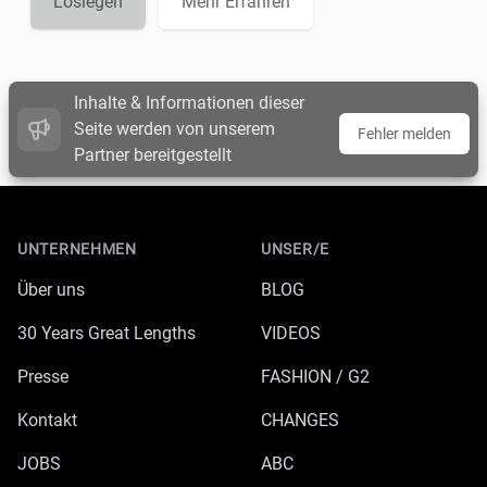
Loslegen
Mehr Erfahren
Inhalte & Informationen dieser
Seite werden von unserem
Fehler melden
Partner bereitgestellt
Footer
UNTERNEHMEN
UNSER/E
Über uns
BLOG
30 Years Great Lengths
VIDEOS
Presse
FASHION / G2
Kontakt
CHANGES
JOBS
ABC