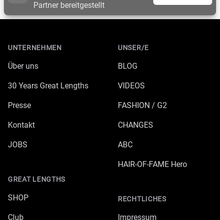
Partner bereitgestellt
Footer
UNTERNEHMEN
UNSER/E
Über uns
BLOG
30 Years Great Lengths
VIDEOS
Presse
FASHION / G2
Kontakt
CHANGES
JOBS
ABC
HAIR-OF-FAME Hero
GREAT LENGTHS
SHOP
RECHTLICHES
Club
Impressum