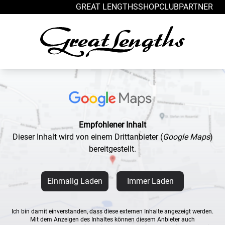
Zum Inhalt springen
GREAT LENGTHS
SHOP
CLUB
PARTNER
Empfohlener Inhalt
Dieser Inhalt wird von einem Drittanbieter
(
Google Maps
)
bereitgestellt.
Einmalig Laden
Immer Laden
Ich bin damit einverstanden, dass diese externen Inhalte angezeigt werden.
Mit dem Anzeigen des Inhaltes können diesem Anbieter auch