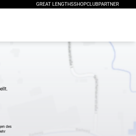
GREAT LENGTHS
SHOP
CLUB
PARTNER
llt.
gen des
Mehr