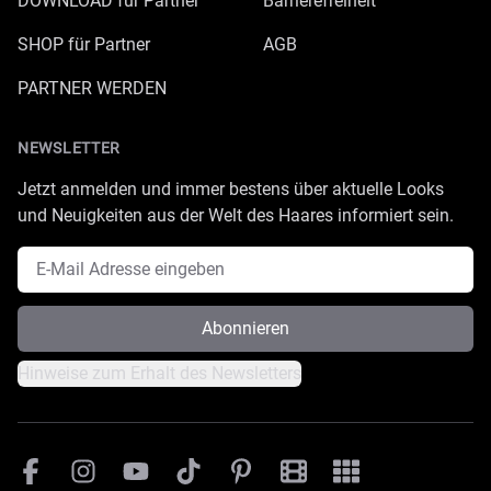
DOWNLOAD für Partner
Barrierefreiheit
SHOP für Partner
AGB
PARTNER WERDEN
NEWSLETTER
Jetzt anmelden und immer bestens über aktuelle Looks
und Neuigkeiten aus der Welt des Haares informiert sein.
E-Mail Adresse
Abonnieren
Hinweise zum Erhalt des Newsletters
Facebook
Instagram
YouTube
TikTok
Pinterest
Great Lengths Filmesamm
Great Lengths - #Sim