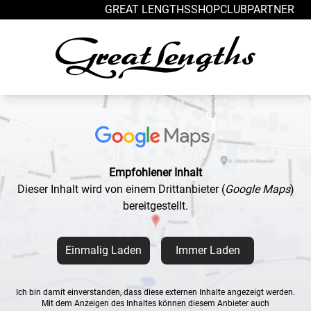
Zum Inhalt springen
GREAT LENGTHS
SHOP
CLUB
PARTNER
Empfohlener Inhalt
Dieser Inhalt wird von einem Drittanbieter
(
Google Maps
)
bereitgestellt.
Einmalig Laden
Immer Laden
Ich bin damit einverstanden, dass diese externen Inhalte angezeigt werden.
Mit dem Anzeigen des Inhaltes können diesem Anbieter auch