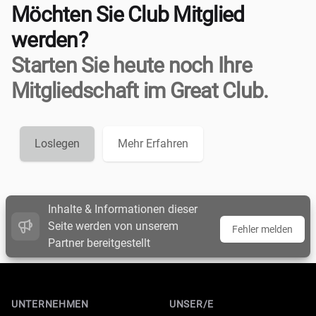
Möchten Sie Club Mitglied
werden?
Starten Sie heute noch Ihre
Mitgliedschaft im Great Club.
Loslegen
Mehr Erfahren
Inhalte & Informationen dieser
Seite werden von unserem
Fehler melden
Partner bereitgestellt
Footer
UNTERNEHMEN
UNSER/E