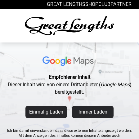
Zum Inhalt springen
GREAT LENGTHS
SHOP
CLUB
PARTNER
Empfohlener Inhalt
Dieser Inhalt wird von einem Drittanbieter
(
Google Maps
)
bereitgestellt.
Einmalig Laden
Immer Laden
Ich bin damit einverstanden, dass diese externen Inhalte angezeigt werden.
Mit dem Anzeigen des Inhaltes können diesem Anbieter auch