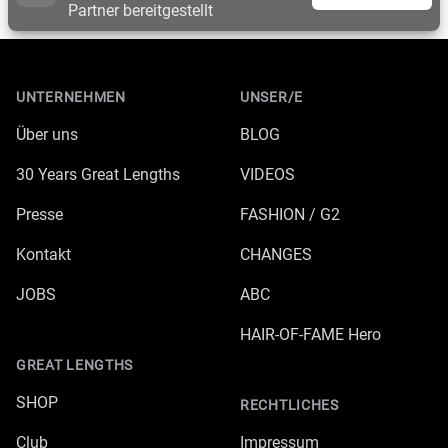
Partner bereitgestellt
Footer
UNTERNEHMEN
UNSER/E
Über uns
BLOG
30 Years Great Lengths
VIDEOS
Presse
FASHION / G2
Kontakt
CHANGES
JOBS
ABC
HAIR-OF-FAME Hero
GREAT LENGTHS
SHOP
RECHTLICHES
Club
Impressum