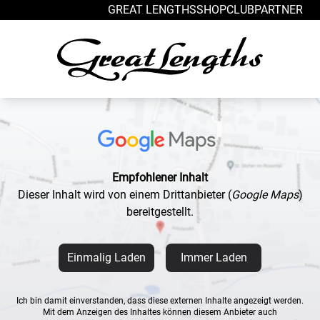
Zum Inhalt springen
GREAT LENGTHS
SHOP
CLUB
PARTNER
Empfohlener Inhalt
Dieser Inhalt wird von einem Drittanbieter
(
Google Maps
)
bereitgestellt.
Einmalig Laden
Immer Laden
Ich bin damit einverstanden, dass diese externen Inhalte angezeigt werden.
Mit dem Anzeigen des Inhaltes können diesem Anbieter auch