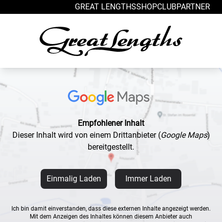
Zum Inhalt springen
GREAT LENGTHS
SHOP
CLUB
PARTNER
Empfohlener Inhalt
Dieser Inhalt wird von einem Drittanbieter
(
Google Maps
)
bereitgestellt.
Einmalig Laden
Immer Laden
Ich bin damit einverstanden, dass diese externen Inhalte angezeigt werden.
Mit dem Anzeigen des Inhaltes können diesem Anbieter auch