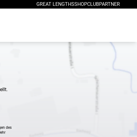
GREAT LENGTHS
SHOP
CLUB
PARTNER
llt.
gen des
Mehr