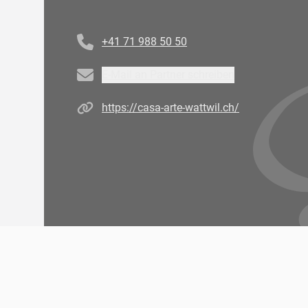
Telefonnummer
+41 71 988 50 50
Email
E-Mail an Partner schreiben
Homepage
https://casa-arte-wattwil.ch/