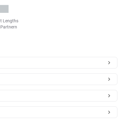
t Lengths
n Partnern