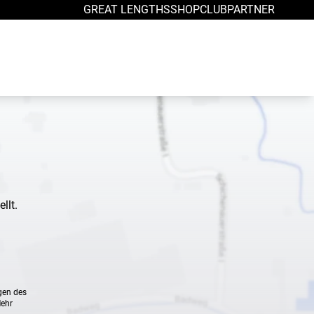
GREAT LENGTHS
SHOP
CLUB
PARTNER
llt.
gen des
Mehr