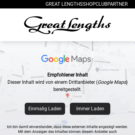
Zum Inhalt springen
GREAT LENGTHS
SHOP
CLUB
PARTNER
Empfohlener Inhalt
Dieser Inhalt wird von einem Drittanbieter
(
Google Maps
)
bereitgestellt.
Einmalig Laden
Immer Laden
Ich bin damit einverstanden, dass diese externen Inhalte angezeigt werden.
Mit dem Anzeigen des Inhaltes können diesem Anbieter auch