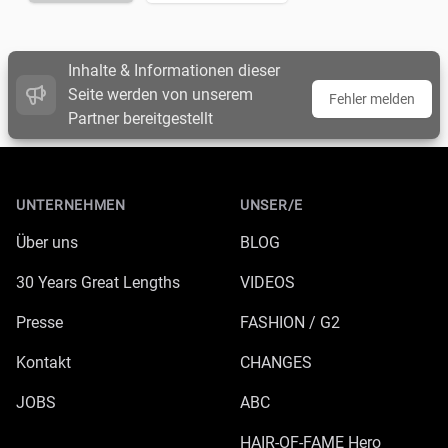
Inhalte & Informationen dieser
Seite werden von unserem
Fehler melden
Partner bereitgestellt
Footer
UNTERNEHMEN
UNSER/E
Über uns
BLOG
30 Years Great Lengths
VIDEOS
Presse
FASHION / G2
Kontakt
CHANGES
JOBS
ABC
HAIR-OF-FAME Hero