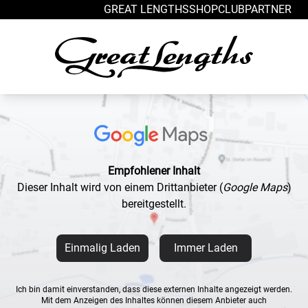
Zum Inhalt springen
GREAT LENGTHS
SHOP
CLUB
PARTNER
Empfohlener Inhalt
Dieser Inhalt wird von einem Drittanbieter
(
Google Maps
)
bereitgestellt.
Einmalig Laden
Immer Laden
Ich bin damit einverstanden, dass diese externen Inhalte angezeigt werden.
Mit dem Anzeigen des Inhaltes können diesem Anbieter auch