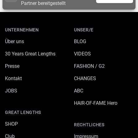
Partner bereitgestellt
Footer
UNTERNEHMEN
UNSER/E
Über uns
BLOG
30 Years Great Lengths
VIDEOS
Presse
FASHION / G2
Kontakt
CHANGES
JOBS
ABC
HAIR-OF-FAME Hero
GREAT LENGTHS
SHOP
RECHTLICHES
Club
Impressum