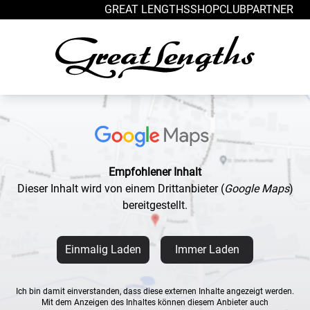
Zum Inhalt springen
GREAT LENGTHS
SHOP
CLUB
PARTNER
Empfohlener Inhalt
Dieser Inhalt wird von einem Drittanbieter
(
Google Maps
)
bereitgestellt.
Einmalig Laden
Immer Laden
Ich bin damit einverstanden, dass diese externen Inhalte angezeigt werden.
Mit dem Anzeigen des Inhaltes können diesem Anbieter auch