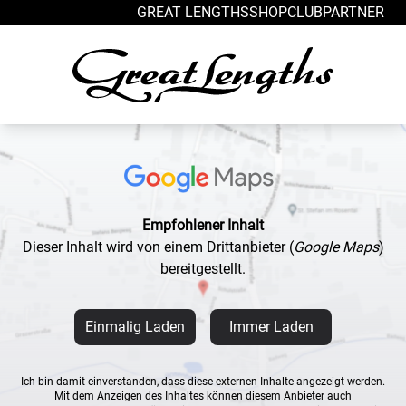
Zum Inhalt springen
GREAT LENGTHS
SHOP
CLUB
PARTNER
Empfohlener Inhalt
Dieser Inhalt wird von einem Drittanbieter
(
Google Maps
)
bereitgestellt.
Einmalig Laden
Immer Laden
Ich bin damit einverstanden, dass diese externen Inhalte angezeigt werden.
Mit dem Anzeigen des Inhaltes können diesem Anbieter auch