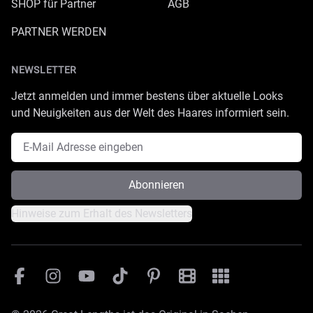
SHOP für Partner
AGB
PARTNER WERDEN
NEWSLETTER
Jetzt anmelden und immer bestens über aktuelle Looks
und Neuigkeiten aus der Welt des Haares informiert sein.
E-Mail Adresse
Abonnieren
Hinweise zum Erhalt des Newsletters
Facebook
Instagram
YouTube
TikTok
Pinterest
Great Lengths Filmesamm
Great Lengths - #Sim