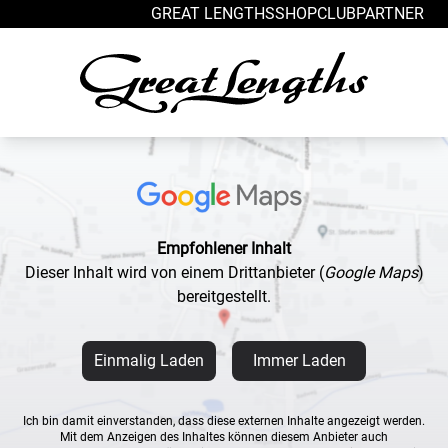
Zum Inhalt springen
GREAT LENGTHS
SHOP
CLUB
PARTNER
Empfohlener Inhalt
Dieser Inhalt wird von einem Drittanbieter
(
Google Maps
)
bereitgestellt.
Einmalig Laden
Immer Laden
Ich bin damit einverstanden, dass diese externen Inhalte angezeigt werden.
Mit dem Anzeigen des Inhaltes können diesem Anbieter auch