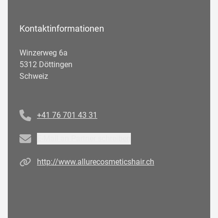
Kontaktinformationen
Winzerweg 6a
5312 Döttingen
Schweiz
Telefonnummer
+41 76 701 43 31
Email
E-Mail an Partner schreiben
Homepage
http://www.allurecosmeticshair.ch