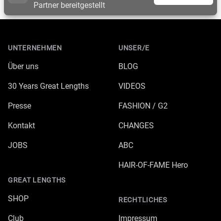
Partner bereitgestellt
Footer
UNTERNEHMEN
UNSER/E
Über uns
BLOG
30 Years Great Lengths
VIDEOS
Presse
FASHION / G2
Kontakt
CHANGES
JOBS
ABC
HAIR-OF-FAME Hero
GREAT LENGTHS
SHOP
RECHTLICHES
Club
Impressum